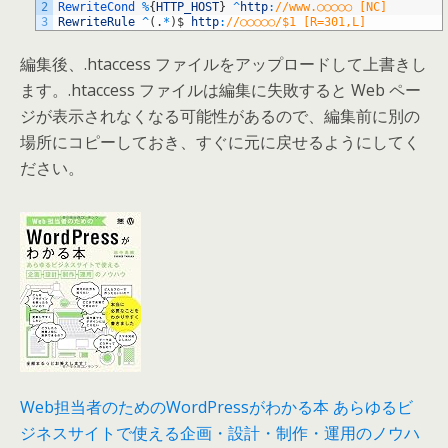
2
RewriteCond
%
{
HTTP_HOST
}
^
http
:
//www.○○○○○ [NC]
3
RewriteRule
^
(
.
*
)
$
http
:
//○○○○○/$1 [R=301,L]
編集後、.htaccess ファイルをアップロードして上書きし
ます。.htaccess ファイルは編集に失敗すると Web ペー
ジが表示されなくなる可能性があるので、編集前に別の
場所にコピーしておき、すぐに元に戻せるようにしてく
ださい。
Web担当者のためのWordPressがわかる本 あらゆるビ
ジネスサイトで使える企画・設計・制作・運用のノウハ