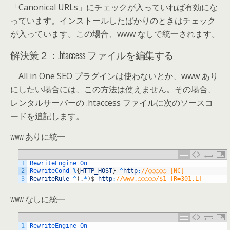
「Canonical URLs」にチェックが入っていれば有効にな
っています。インストールしたばかりのときはチェック
が入っています。この場合、www なしで統一されます。
解決策２：.htaccess ファイルを編集する
All in One SEO プラグインは使わないとか、www あり
にしたい場合には、この方法は使えません。その場合、
レンタルサーバーの .htaccess ファイルに次のソースコ
ードを追記します。
www ありに統一
1
RewriteEngine
On
2
RewriteCond
%
{
HTTP_HOST
}
^
http
:
//○○○○○ [NC]
3
RewriteRule
^
(
.
*
)
$
http
:
//www.○○○○○/$1 [R=301,L]
www なしに統一
1
RewriteEngine
On