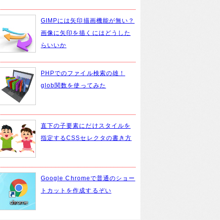
GIMPには矢印描画機能が無い？
画像に矢印を描くにはどうした
らいいか
PHPでのファイル検索の雄！
glob関数を使ってみた
直下の子要素にだけスタイルを
指定するCSSセレクタの書き方
Google Chromeで普通のショー
トカットを作成するぞい