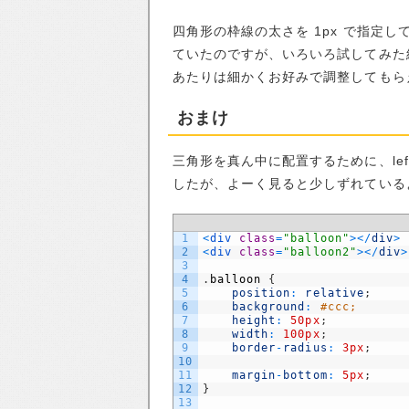
四角形の枠線の太さを 1px で指定し
ていたのですが、いろいろ試してみた結
あたりは細かくお好みで調整してもら
おまけ
三角形を真ん中に配置するために、left:5
したが、よーく見ると少しずれている
1
<
div 
class
=
"balloon"
>
<
/
div
>
2
<
div 
class
=
"balloon2"
>
<
/
div
>
3
4
.
balloon
{
5
position
:
relative
;
6
background
:
#ccc;
7
height
:
50px
;
8
width
:
100px
;
9
border
-
radius
:
3px
;
10
11
margin
-
bottom
:
5px
;
12
}
13