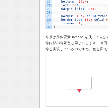
25
bottom
:
-
24px
;
26
left
:
50
%
;
27
margin
-
left
:
-
8px
;
28
29
border
:
10px
solid 
trans
30
border
-
top
:
16px
solid
#
31
z
-
index
:
1
;
32
}
今度は擬似要素 before を使っ
線内部の背景色と同じにします。今回
線を実現しているのですね。色を変え