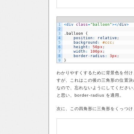
1
<
div 
class
=
"balloon"
>
<
/
div
>
2
3
.
balloon
{
4
position
:
relative
;
5
background
:
#ccc;
6
height
:
50px
;
7
width
:
100px
;
8
border
-
radius
:
3px
;
9
}
わかりやすくするために背景色を付けました。
すが、これはこの後の三角形の位置決めとして
なので、忘れないようにしてください
と思い、border-radius を適用。
次に、この四角形に三角形をくっつけます