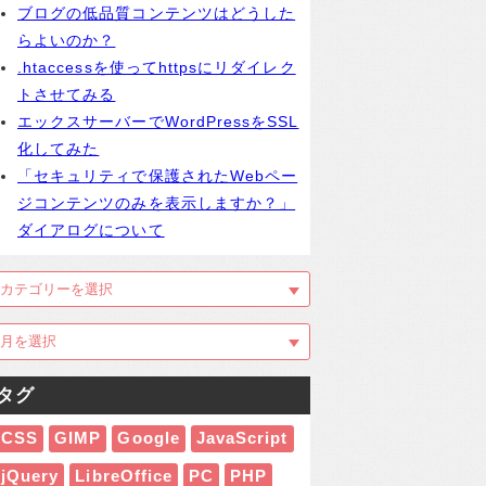
ブログの低品質コンテンツはどうした
らよいのか？
.htaccessを使ってhttpsにリダイレク
トさせてみる
エックスサーバーでWordPressをSSL
化してみた
「セキュリティで保護されたWebペー
ジコンテンツのみを表示しますか？」
ダイアログについて
タグ
CSS
GIMP
Google
JavaScript
jQuery
LibreOffice
PC
PHP