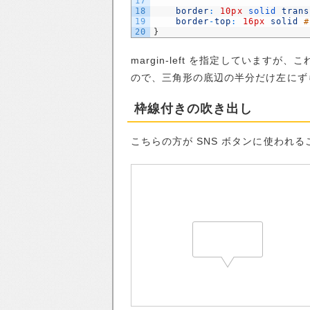
17
18
border
:
10px
solid 
trans
19
border
-
top
:
16px
solid
#
20
}
margin-left を指定していますが、
ので、三角形の底辺の半分だけ左にず
枠線付きの吹き出し
こちらの方が SNS ボタンに使われ