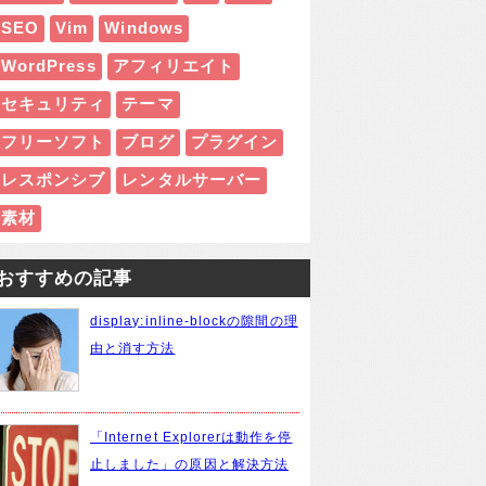
SEO
Vim
Windows
WordPress
アフィリエイト
セキュリティ
テーマ
フリーソフト
ブログ
プラグイン
レスポンシブ
レンタルサーバー
素材
おすすめの記事
display:inline-blockの隙間の理
由と消す方法
「Internet Explorerは動作を停
止しました」の原因と解決方法