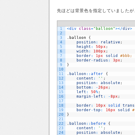
先ほどは背景色を指定していましたが、
1
<
div 
class
=
"balloon"
>
<
/
div
>
2
3
.
balloon
{
4
position
:
relative
;
5
height
:
50px
;
6
width
:
100px
;
7
border
:
1px
solid
#bbb;
8
border
-
radius
:
3px
;
9
}
10
11
.
balloon
::
after
{
12
content
:
''
;
13
position
:
absolute
;
14
bottom
:
-
26px
;
15
left
:
50
%
;
16
margin
-
left
:
-
8px
;
17
18
border
:
10px
solid 
trans
19
border
-
top
:
16px
solid
#
20
}
21
22
.
balloon
::
before
{
23
content
:
''
;
24
position
:
absolute
;