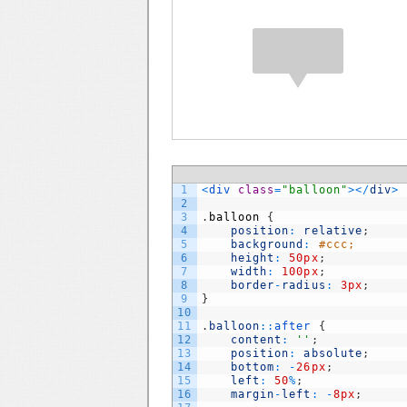
1
<
div 
class
=
"balloon"
>
<
/
div
>
2
3
.
balloon
{
4
position
:
relative
;
5
background
:
#ccc;
6
height
:
50px
;
7
width
:
100px
;
8
border
-
radius
:
3px
;
9
}
10
11
.
balloon
::
after
{
12
content
:
''
;
13
position
:
absolute
;
14
bottom
:
-
26px
;
15
left
:
50
%
;
16
margin
-
left
:
-
8px
;