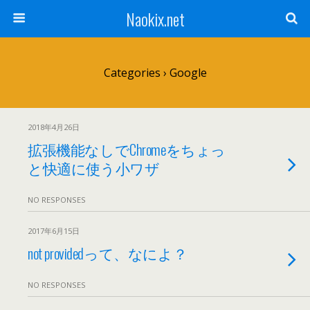
Naokix.net
Categories ›
Google
2018年4月26日
拡張機能なしでChromeをちょっ
と快適に使う小ワザ
NO RESPONSES
2017年6月15日
not providedって、なによ？
NO RESPONSES