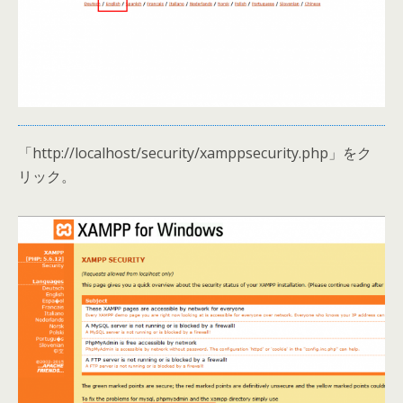
「http://localhost/security/xamppsecurity.php」をク
リック。